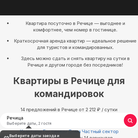
Квартира посуточно в Речице — выгоднее и
комфортнее, чем номер в гостинице.
Краткосрочная аренда квартир — идеальное решение
для туристов и командированных.
Здесь можно сдать и снять квартиру на сутки в
Речице и другом городе без посредников!
Квартиры в Речице для
командировок
14 предложений в Речице oт 2 212
₽
/ сутки
Речица
Выберите даты, 2 гостя
Квартиры
Гостиницы
Дома
Частный сектор
Выберите даты заезда и
Найдём, где остановиться в Речице: 14 вариантов